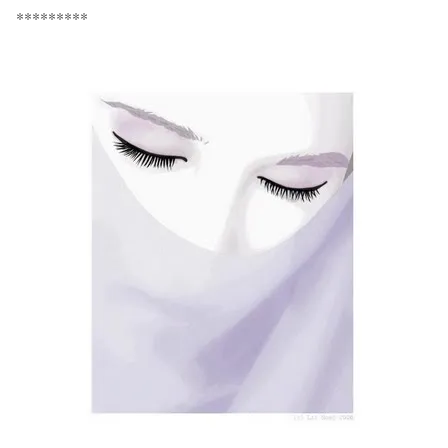
*********