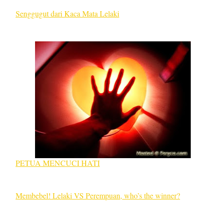
Senggugut dari Kaca Mata Lelaki
PETUA MENCUCI HATI
Membebel! Lelaki VS Perempuan, who’s the winner?