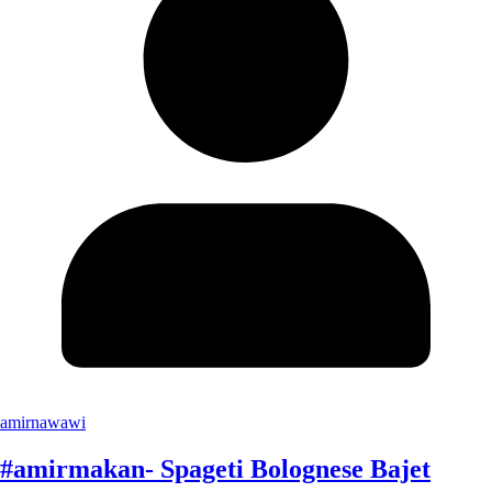
amirnawawi
#amirmakan- Spageti Bolognese Bajet