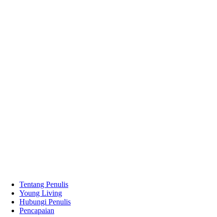
Tentang Penulis
Young Living
Hubungi Penulis
Pencapaian