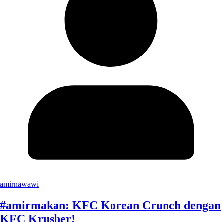
amirnawawi
#amirmakan: KFC Korean Crunch dengan
KFC Krusher!