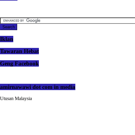
Iklan
Tawaran Hebat
Geng Facebook
amirnawawi dot com in media
Utusan Malaysia