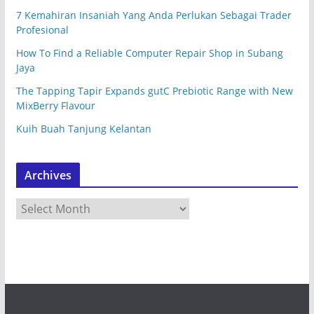
7 Kemahiran Insaniah Yang Anda Perlukan Sebagai Trader
Profesional
How To Find a Reliable Computer Repair Shop in Subang
Jaya
The Tapping Tapir Expands gutC Prebiotic Range with New
MixBerry Flavour
Kuih Buah Tanjung Kelantan
Archives
A
r
c
h
i
v
e