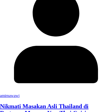
amirnawawi
Nikmati Masakan Asli Thailand di