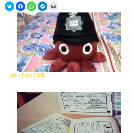
Octos From CIMB