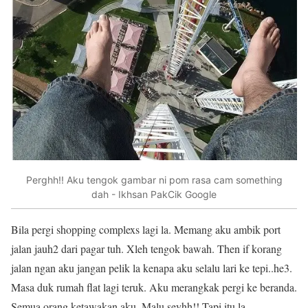
Perghh!! Aku tengok gambar ni pom rasa cam something
dah - Ikhsan PakCik Google
Bila pergi shopping complexs lagi la. Memang aku ambik port
jalan jauh2 dari pagar tuh. Xleh tengok bawah. Then if korang
jalan ngan aku jangan pelik la kenapa aku selalu lari ke tepi..he3.
Masa duk rumah flat lagi teruk. Aku merangkak pergi ke beranda.
Semua orang ketawakan aku. Malu seyhh!! Tapi itu la