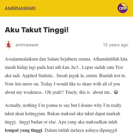
AMIRNAWAWI
Aku Takut Tinggi!
amirnawawi
15 years ago
Assalamualaikum dan Salam Sejahtera semua. Alhamdulillah kita
masih hidup lagi pada hari nih kan..he3.. Lepas sudah satu Test
aku tadi. Applied Statistic.. Susah jugak la..ermm. Biarlah test tu.
Now lets move on. Today I would like to share with all of you
about my weakness.. Oh yeah!! Truely, this is about me.. 😀
Actually, nothing I’m gonna to say but I donno why I’m really
takut akan ketinggian. Bukan maksud aku takut dapat markah
tinggi, tinggi badan or else. Apa yang aku maksudkan ialah
tempat yang tinggi
. Dalam istilah melayu aslinya dipanggil