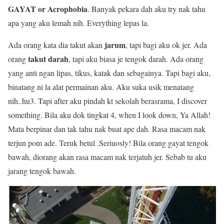
GAYAT or Acrophobia
. Banyak pekara dah aku try nak tahu
apa yang aku lemah nih. Everything lepas la.
jarum
Ada orang kata dia takut akan
, tapi bagi aku ok jer. Ada
takut darah
orang
, tapi aku biasa je tengok darah. Ada orang
yang anti ngan lipas, tikus, katak dan sebagainya. Tapi bagi aku,
binatang ni la alat permainan aku. Aku suka usik menatang
nih..hu3. Tapi after aku pindah kt sekolah berasrama, I discover
something. Bila aku dok tingkat 4, when I look down, Ya Allah!
Mata berpinar dan tak tahu nak buat ape dah. Rasa macam nak
terjun pom ade. Teruk betul .Seriuosly! Bila orang gayat tengok
bawah, diorang akan rasa macam nak terjatuh jer. Sebab tu aku
jarang tengok bawah.