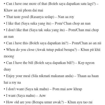
• Can i have one more of that (Boleh saya dapatkan satu lagi?) –
Khaw an nii phom dai mai
• That taste good (Rasanya sedap) – Nan aa roy
• I like that (Saya suka yang itu) – Pom/ Chan chop an nan
• I don’t like that (Saya tak suka yang itu) – Pom/Chan mai chop
an nan
• Can i have this (Boleh saya dapatkan ini?) – Pom/Chan ao an nii
• When do you close (Awak tutup pukul berapa?) – Khun pit khii
moong
• Can I have the bill (Boleh saya dapatkan bill?) – Kep ngeon
duay
• Enjoy your meal (Sila nikmati makanan anda) – Thaan aa haan
hai a roy na
• I don’t want (Saya tak mahu) – Pom mai aow khrap
• I want (Saya mahu) – Aow
• How old are you (Berapa umur awak?) – Khun ayu tao rai