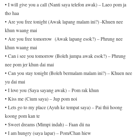
• I will give you a call (Nanti saya telefon awak) – Laeo pom ja
tho haa
• Are you free tonight (Awak lapang malam ini?) -Khuen nee
khun waang mai
• Are you free tomorrow (Awak lapang esok?) – Phrung nee
khun waang mai
• Can i see you tomorrow (Boleh jumpa awak esok?) – Phrung
nee pom jer khun dai mai
• Can you stay tonight (Boleh bermalam malam ini?) – Khuen nee
yu dai mai
• I love you (Saya sayang awak) – Pom rak khun
• Kiss me (Cium saya) – Jup pom noi
• Lets go to my place (Ayuh ke tempat saya) – Pai thii hoong
koong pom kan te
• Sweet dreams (Mimpi indah) – Faan dii na
• I am hungry (saya lapar) – Pom/Chan hiew