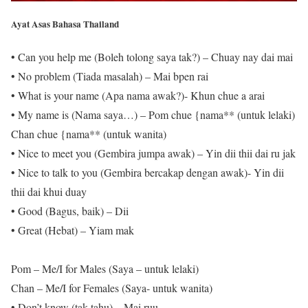
Ayat Asas Bahasa Thailand
• Can you help me (Boleh tolong saya tak?) – Chuay nay dai mai
• No problem (Tiada masalah) – Mai bpen rai
• What is your name (Apa nama awak?)- Khun chue a arai
• My name is (Nama saya…) – Pom chue {nama** (untuk lelaki)
Chan chue {nama** (untuk wanita)
• Nice to meet you (Gembira jumpa awak) – Yin dii thii dai ru jak
• Nice to talk to you (Gembira bercakap dengan awak)- Yin dii
thii dai khui duay
• Good (Bagus, baik) – Dii
• Great (Hebat) – Yiam mak
Pom – Me/I for Males (Saya – untuk lelaki)
Chan – Me/I for Females (Saya- untuk wanita)
• Don’t know (tak tahu) – Mai ruu