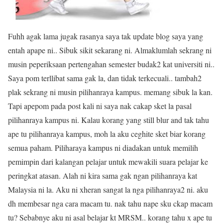
Fuhh agak lama jugak rasanya saya tak update blog saya yang
entah apape ni.. Sibuk sikit sekarang ni. Almaklumlah sekrang ni
musin peperiksaan pertengahan semester budak2 kat universiti ni..
Saya pom terllibat sama gak la, dan tidak terkecuali.. tambah2
plak sekrang ni musin pilihanraya kampus. memang sibuk la kan.
Tapi apepom pada post kali ni saya nak cakap sket la pasal
pilihanraya kampus ni. Kalau korang yang still blur and tak tahu
ape tu pilihanraya kampus, moh la aku ceghite sket biar korang
semua paham. Piliharaya kampus ni diadakan untuk memilih
pemimpin dari kalangan pelajar untuk mewakili suara pelajar ke
peringkat atasan. Alah ni kira sama gak ngan pilihanraya kat
Malaysia ni la. Aku ni xheran sangat la nga pilihanraya2 ni. aku
dh membesar nga cara macam tu. nak tahu nape sku ckap macam
tu? Sebabnye aku ni asal belajar kt MRSM.. korang tahu x ape tu