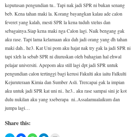
keputusan pengundian tu.. Tapi nak jadi SPR ni bukan senang
beb. Kena tahan maki la. Korang bayangkan kalau ade calon
feveret yang kalah, mesti SPR la kena tuduh xtelus dan
sebagainya.Siap kena maki nga Calon lagi. Naik bengang gak
aku rase. Tapi lama kelamaan aku dah jadi orang yang dh tahan
maki dah.. he3. Kat Uni pom aku hajat nak try gak la jadi SPR ni
tapi xleh la sebab SPR ni diuruskan oleh bahagian hal ehwal
pelajar universiti. Apepom aku still lagi dpt jadi SPR untuk
pengundian calon tertinggi bagi kerusi Fakulti aku iaitu Falkulti
Kejuruteraan Kimia dan Sumber Asli. Trercapai gak la impian
aku untuk jadi SPR kat uni ni.. he3.. aku rase sampai sini je kot
dulu nukilan aku yang xseberapa ni..Assalamualaikum dan
jumpa lagi…
Share this: