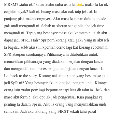
MRSM? xtahu ek? kalau xtahu cuba usha kt
sini
.. malas la ku nk
ceghite bayak2 kali ni. buang masa aku nak taip jek. ok la
panjang plak melencongnyer.. Aku masa kt mrsm dulu pom ade
gak undi mengundi ni. Sebab tu xheran sangt bila tibe jek time
mengundi ni. Tapi yang best nyer mase aku kt mrsm ni ialah aku
dapat jadi SPR.. Hah? Spr pom korang xtau gak? yang ni aku leh
la bagitau sebb aku still xpernah cerite lagi kat korang sebelum ni.
SPR ataupun suruhanjaya Pilihanraya ni ditubuhkan untuk
memastikan pilihanraya yang diadakan berjalan dengan lancar
dan mengendalikan proses pengudian brjalan dengan lancar la.
Let back to the story. Korang nak tahu x ape yang best mase aku
jadi SpR ni? Yang bestnyer aku ni dpt jadi pengira undi. Kiranye
orang lain xtahu pom lagi keputusan tapi kita dh tahu la.. he3. dan
mase aku form 5, aku dpt lak jadi pengerusi.. Kira pangkat yg
penting la dalam Spr ni. Aku la orang yang menjumlahkan undi
semua ni. Jadi aku la orang yang FIRST sekali tahu pasal