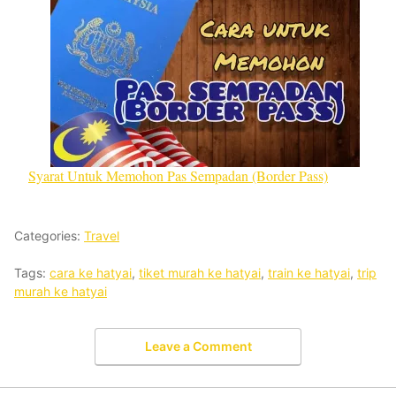
Syarat Untuk Memohon Pas Sempadan (Border Pass)
Categories:
Travel
Tags:
cara ke hatyai
,
tiket murah ke hatyai
,
train ke hatyai
,
trip
murah ke hatyai
Leave a Comment