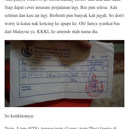
Siap dapat cover insurans perjalanan lagi. Bas pun selesa. Ada
selimut dan kasi air lagi. Berhenti pun banyak kali jugak. So don’t
worry la kalau nak kencing ke apape ke. Oh! Ianya syarikat bas
dari Malaysia ya. KKKL ke amende ntah nama dia.
So konklusinya:
Train, 5 jam (ETS), tunggu train (3 jam), train Thai (1jam)= 9