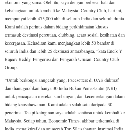
ekonomi yang sama. Oleh itu, saya dengan berbesar hati dan
kebahagiaan untuk kembali ke Malaysia! Country Club, hari ini,
mempunyai lebih 475,000 ahli di seluruh India dan seluruh dunia.
Kami adalah perintis dalam bidang perkhidmatan khusus
termasuk destinasi percutian, clubbing, acara sosial, kesihatan dan
kecergasan. Kehadiran kami menjangkau lebih 50 bandar di
seluruh India dan lebih 25 destinasi antarabangsa, “kata Encik Y
Rajeev Reddy, Pengerusi dan Pengarah Urusan, Country Club
Group.
“Untuk berkongsi anugerah yang, Pacesetters di UAE diiktiraf
dan dianugerahkan hanya 30 India Bukan Pemastautin (NRI)
untuk pencapaian mereka, sumbangan, dan kecemerlangan dalam
bidang keusahawanan. Kami adalah salah satu daripada 30
penerima. Tetapi keinginan saya adalah sentiasa untuk kembali ke
Malaysia. Setiap tahun, Economic Times, akhbar terkemuka di
India, mengiktiraf dan anugerah Top 50 usahawan inspirasi India