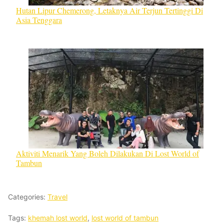
Hutan Lipur Chemerong, Letaknya Air Terjun Tertinggi Di
Asia Tenggara
Aktiviti Menarik Yang Boleh Dilakukan Di Lost World of
Tambun
Categories:
Travel
Tags:
khemah lost world
,
lost world of tambun