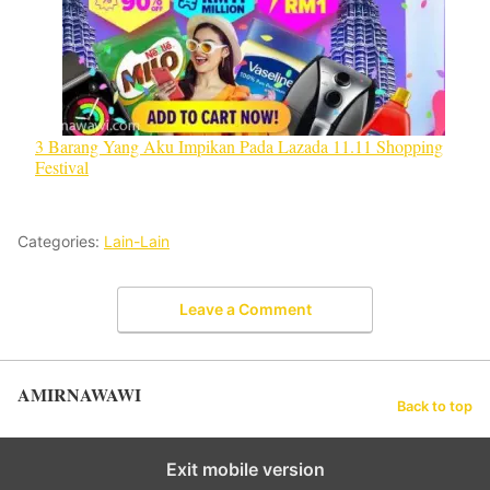
3 Barang Yang Aku Impikan Pada Lazada 11.11 Shopping
Festival
Categories:
Lain-Lain
Leave a Comment
AMIRNAWAWI
Back to top
Exit mobile version