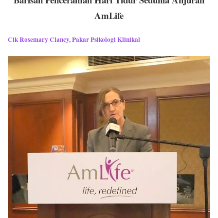
AmLife
Cik Rosemary Clancy, Pakar Psikologi Klinikal