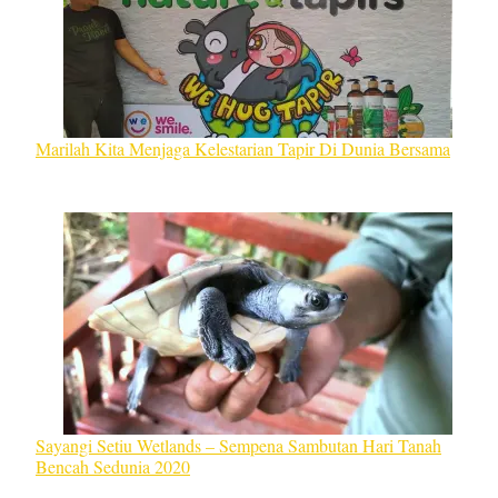
Marilah Kita Menjaga Kelestarian Tapir Di Dunia Bersama
Sayangi Setiu Wetlands – Sempena Sambutan Hari Tanah
Bencah Sedunia 2020