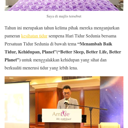
Saya di majlis tersebut
Tahun ini merupakan tahun kelima pihak mereka menganjurkan
pameran
kesihatan tidur
sempena Hari Tidur Sedunia bersama
“Menambah Baik
Persatuan Tidur Sedunia di bawah tema
Tidur, Kehidupan, Planet”(“Better Sleep, Better Life, Better
Planet”)
untuk menggalakkan kehidupan yang sihat dan
berkualiti menerusi tidur yang lebih lena.