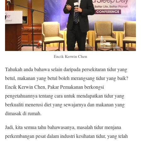
Encik Kerwin Chen
Tahukah anda bahawa selain daripada persekitaran tidur yang
betul, makanan yang betul boleh merangsang tidur yang baik?
Encik Kerwin Chen, Pakar Pemakanan berkongsi
pengetahuannya tentang cara untuk mendapatkan tidur yang
berkualiti menerusi diet yang sewajarnya dan makanan yang
dimasak di rumah.
Jadi, kita semua tahu bahawasanya, masalah tidur menjana
perkembangan pesat dalam industri kesihatan tidur, yang telah