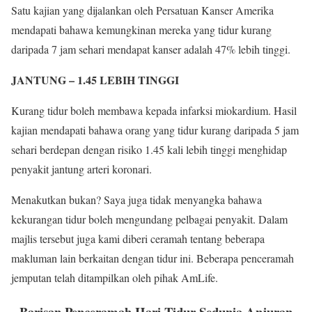
Satu kajian yang dijalankan oleh Persatuan Kanser Amerika
mendapati bahawa kemungkinan mereka yang tidur kurang
daripada 7 jam sehari mendapat kanser adalah 47% lebih tinggi.
JANTUNG – 1.45 LEBIH TINGGI
Kurang tidur boleh membawa kepada infarksi miokardium. Hasil
kajian mendapati bahawa orang yang tidur kurang daripada 5 jam
sehari berdepan dengan risiko 1.45 kali lebih tinggi menghidap
penyakit jantung arteri koronari.
Menakutkan bukan? Saya juga tidak menyangka bahawa
kekurangan tidur boleh mengundang pelbagai penyakit. Dalam
majlis tersebut juga kami diberi ceramah tentang beberapa
makluman lain berkaitan dengan tidur ini. Beberapa penceramah
jemputan telah ditampilkan oleh pihak AmLife.
Barisan Penceramah Hari Tidur Sedunia Anjuran