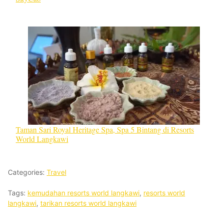
Taman Sari Royal Heritage Spa, Spa 5 Bintang di Resorts
World Langkawi
Categories:
Travel
Tags:
kemudahan resorts world langkawi
,
resorts world
langkawi
,
tarikan resorts world langkawi