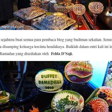
sejahtera buat semua para pembaca blog yang budiman sekalian. Sem
a disamping keluarga tercinta hendaknya. Baiklah dalam entri kali ini 
Felda D’Saji.
 Ramadan yang disediakan oleh