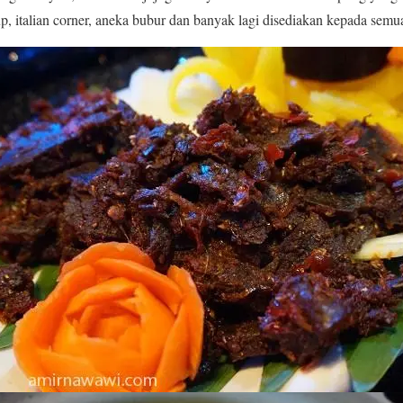
p, italian corner, aneka bubur dan banyak lagi disediakan kepada semu