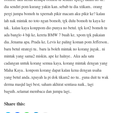
dia sendiri pom kurang yakin kan..sebab tu dia xtikam.. orang
pergi jumpa bomoh tu xpernah pikir macam aku pikir ke? kalau
lah nak mintak no toto ngan bomoh, tgk dulu bomoh tu kaya ke
tak.. kalau kaya konppom dio punya no betul. tgk kot2 bomoh tu
ada banglo 4 biji ke, kereta BMW 7 buah ke, xpom tgk pakaian
dia..Jenama apa, Prada ke, Levis ke paling koman pom Jefferson..
baru betul strategi tu.. baru la boleh mintak no korang jugak.. ni
mintak yang sama2 miskin, ape ke halnye.. Aku ada satu
cadangan untuk korang semua kaya, korang mintak dengan yang
Maha Kaya.. konpom korang dapat kalau kena dengan usaha
yang betul anda..xpayah la pi dok tikam2 no tu.. guna duit tu wak
derma masjid lagi best, saham akhirat sentiasa naik., lagi
baguih..selamat membaca dan jumpa lagi..
Share this: