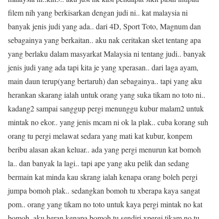
filem nih yang berkisarkan dengan judi ni.. kat malaysia ni
banyak jenis judi yang ada.. dari 4D, Sport Toto, Magnum dan
sebagainya yang berkaitan.. aku nak ceritakan sket tentang apa
yang berlaku dalam masyarkat Malaysia ni tentang judi.. banyak
jenis judi yang ada tapi kita je yang xperasan.. dari laga ayam,
main daun terup(yang bertaruh) dan sebagainya.. tapi yang aku
herankan skarang ialah untuk orang yang suka tikam no toto ni..
kadang2 sampai sanggup pergi menunggu kubur malam2 untuk
mintak no ekor.. yang jenis mcam ni ok la plak.. cuba korang suh
orang tu pergi melawat sedara yang mati kat kubur, konpem
beribu alasan akan keluar.. ada yang pergi menurun kat bomoh
la.. dan banyak la lagi.. tapi ape yang aku pelik dan sedang
bermain kat minda kau skrang ialah kenapa orang boleh pergi
jumpa bomoh plak.. sedangkan bomoh tu xberapa kaya sangat
pom.. orang yang tikam no toto untuk kaya pergi mintak no kat
bomoh. aku heran kenapa bomoh tu sendiri xpergi tikam no tu..