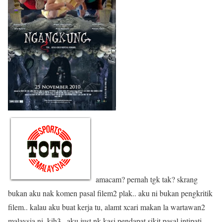
amacam? pernah tgk tak? skrang
bukan aku nak komen pasal filem2 plak.. aku ni bukan pengkritik
filem.. kalau aku buat kerja tu, alamt xcari makan la wartawan2
malaysia ni..kih3.. aku just nk kasi pendapat sikit pasal intipati