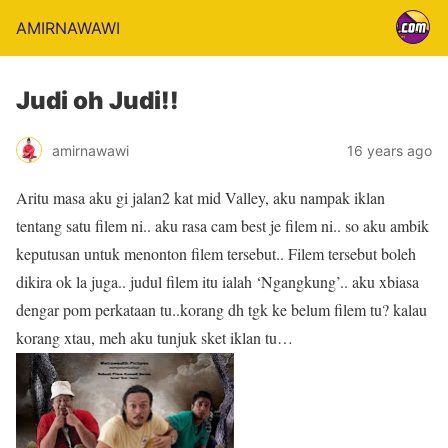
AMIRNAWAWI
Judi oh Judi!!
amirnawawi
16 years ago
Aritu masa aku gi jalan2 kat mid Valley, aku nampak iklan
tentang satu filem ni.. aku rasa cam best je filem ni.. so aku ambik
keputusan untuk menonton filem tersebut.. Filem tersebut boleh
dikira ok la juga.. judul filem itu ialah ‘Ngangkung’.. aku xbiasa
dengar pom perkataan tu..korang dh tgk ke belum filem tu? kalau
korang xtau, meh aku tunjuk sket iklan tu…