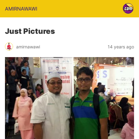
AMIRNAWAWI
Just Pictures
amirnawawi
14 years ago