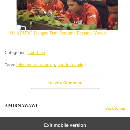
Main PUBG Dengan Data Percuma Bersama Yoodo
Categories:
Lain-Lain
Tags:
telco murah roaming
,
yoodo roaming
Leave a Comment
AMIRNAWAWI
Back to top
Exit mobile version