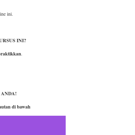
ine ini.
RSUS INI?
praktikkan
.
 ANDA!
autan di bawah