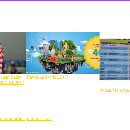
Dalam Bakul
Traveloka dan KL2017
 SEA KL2017
Sukan Malaysia
ra urut online
,
urutan sukan