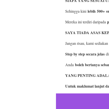
SIAPA YANG SESUAI U
lebih
500+
or
Sehingga kini
p
Mereka ini terdiri daripada
SAYA TIADA ASAS KE
Jangan risau, kami sediakan 
Step by step secara jelas
di
boleh bertanya sebar
Anda
YANG PENTING ADAL
Untuk maklumat lanjut da