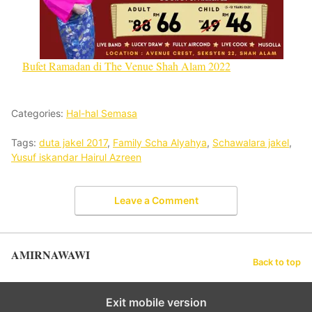
Bufet Ramadan di The Venue Shah Alam 2022
Categories:
Hal-hal Semasa
Tags:
duta jakel 2017
,
Family Scha Alyahya
,
Schawalara jakel
,
Yusuf iskandar Hairul Azreen
Leave a Comment
AMIRNAWAWI
Back to top
Exit mobile version