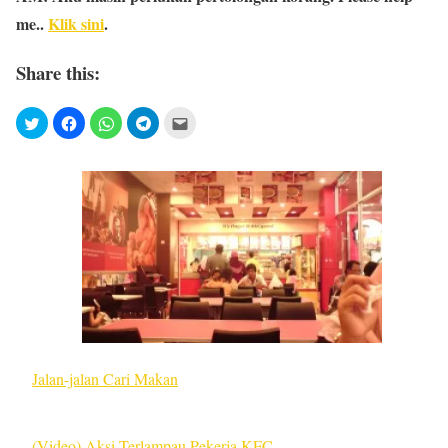
me..
Klik sini
.
Share this:
Jalan-jalan Cari Makan
(Video) Aksi Terlampau Pekerja KFC