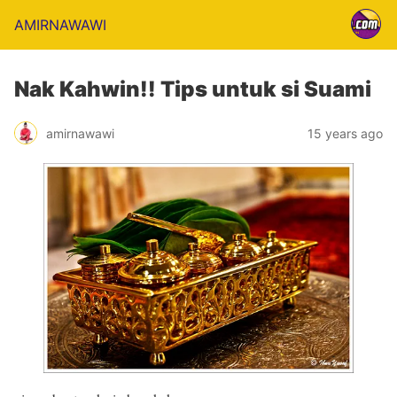
AMIRNAWAWI
Nak Kahwin!! Tips untuk si Suami
amirnawawi
15 years ago