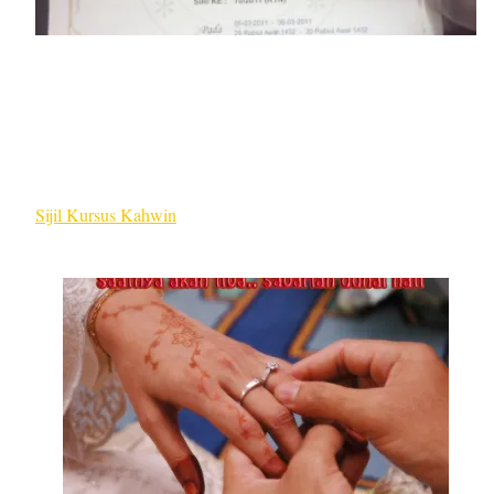
Sijil Kursus Kahwin