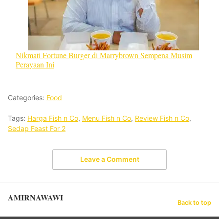
Nikmati Fortune Burger di Marrybrown Sempena Musim
Perayaan Ini
Categories:
Food
Tags:
Harga Fish n Co
,
Menu Fish n Co
,
Review Fish n Co
,
Sedap Feast For 2
Leave a Comment
AMIRNAWAWI
Back to top