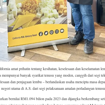
ifornia amat prihatin tentang kesihatan, keselesaan dan keselamatan
a mempunyai banyak syarikat tenusu yang moden, canggih dari segi te
selesaan dan penjagaan lembu – berlandaskan usaha mencipta masa depa
n negeri utama di A.S. dari segi pelaksanaan amalan perladangan tenusu 
jurkan bernilai RM1.094 bilion pada 2023 dan dijangka berkembang se