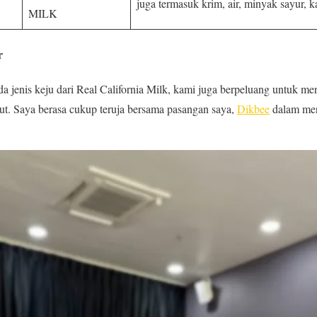
juga termasuk krim, air, minyak sayur, ka
MILK
r
a jenis keju dari Real California Milk, kami juga berpeluang untuk men
t. Saya berasa cukup teruja bersama pasangan saya,
Dikbee
dalam men