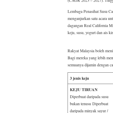
(CAGR 2023 – 2027). Tinggi
Lembaga Penasihat Susu Cal
menganjurkan satu acara un
dagangan Real California M
keju, susu, yogurt dan ais ki
Rakyat Malaysia boleh menik
Bagi mereka yang lebih mengg
semuanya dijamin dengan c
3 jenis keju
KEJU TIRUAN
Diperbuat daripada susu
bukan tenusu Diperbuat
daripada minyak sayur /