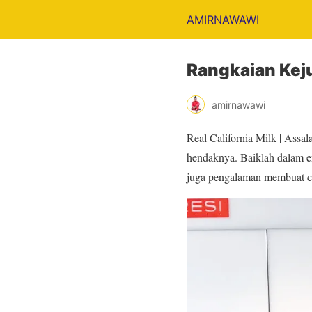
AMIRNAWAWI
Rangkaian Keju 
amirnawawi
Real California Milk | Assa
hendaknya. Baiklah dalam en
juga pengalaman membuat ch