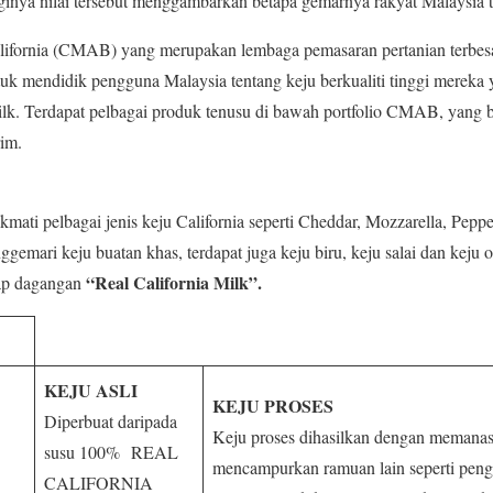
nya nilai tersebut menggambarkan betapa gemarnya rakyat Malaysia t
ifornia (CMAB) yang merupakan lembaga pemasaran pertanian terbesar 
tuk mendidik pengguna Malaysia tentang keju berkualiti tinggi merek
ilk. Terdapat pelbagai produk tenusu di bawah portfolio CMAB, yang 
rim.
mati pelbagai jenis keju California seperti Cheddar, Mozzarella, Pepp
emari keju buatan khas, terdapat juga keju biru, keju salai dan keju or
“Real California Milk”.
ap dagangan
KEJU ASLI
KEJU PROSES
Diperbuat daripada
Keju proses dihasilkan dengan memanas
susu 100% REAL
mencampurkan ramuan lain seperti pen
CALIFORNIA