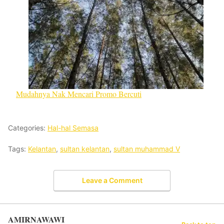
Mudahnya Nak Mencari Promo Bercuti
Categories:
Hal-hal Semasa
Tags:
Kelantan
,
sultan kelantan
,
sultan muhammad V
Leave a Comment
AMIRNAWAWI