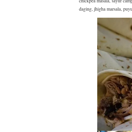
chickpea masala, sayur camp
daging, jhigha marsala, puy