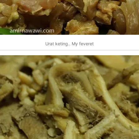
Urat keting.. My feveret