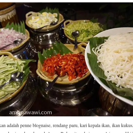
n adalah penne blognaise, rendang paru, kari kepala ikan, ikan kuku