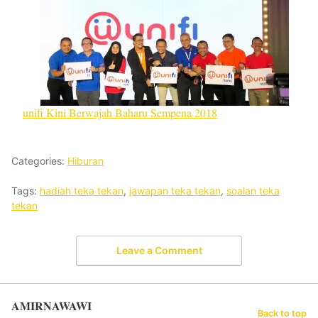
unifi Kini Berwajah Baharu Sempena 2018
Categories:
Hiburan
Tags:
hadiah teka tekan
,
jawapan teka tekan
,
soalan teka
tekan
Leave a Comment
AMIRNAWAWI
Back to top