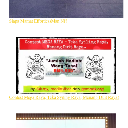
Siapa Mamat EffortlessMan Ni?
Contest Mega Raya, Teka Syiling Raya, Menang Duit Raya!