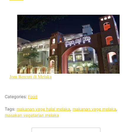
Jom Bercuti di Melaka
Categories:
Food
Tags:
makanan vege halal melaka
,
makanan vege melaka
,
masakan vegetarian melaka