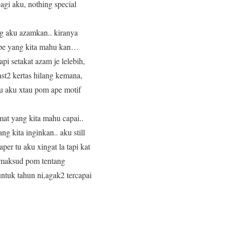
gi aku, nothing special
ng aku azamkan.. kiranya
 ape yang kita mahu kan…
pi setakat azam je lelebih,
ast2 kertas hilang kemana,
lu aku xtau pom ape motif
mat yang kita mahu capai..
ng kita inginkan.. aku still
er tu aku xingat la tapi kat
e2 maksud pom tentang
ntuk tahun ni,agak2 tercapai