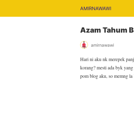
AMIRNAWAWI
Azam Tahum B
amirnawawi
Hari ni aku nk merepek pan
korang? mesti ada byk yang b
pom blog aku, so memng la k