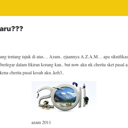
aru???
jang tentang tajuk di atas… Azam.. ejaannya A.Z.A.M… apa siknifikas
erlegar dalam fikiran korang kan.. but now aku nk cherita sket pasal a
ena cherita pasal kesah aku..keh3..
azam 2011