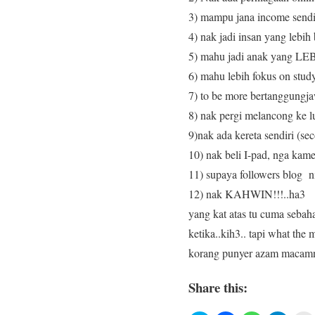
3) mampu jana income sendir
4) nak jadi insan yang lebih
5) mahu jadi anak yang LEB
6) mahu lebih fokus on stu
7) to be more bertanggungja
8) nak pergi melancong ke lu
9)nak ada kereta sendiri (se
10) nak beli I-pad, nga kam
11) supaya followers blog n
12) nak KAHWIN!!!..ha3
yang kat atas tu cuma sebah
ketika..kih3.. tapi what the
korang punyer azam macamna?
Share this: