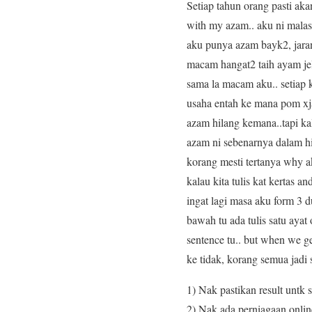
Setiap tahun orang pasti ak
with my azam.. aku ni malas
aku punya azam bayk2, jaran
macam hangat2 taih ayam jel
sama la macam aku.. setiap k
usaha entah ke mana pom xjad
azam hilang kemana..tapi ka
azam ni sebenarnya dalam hid
korang mesti tertanya why a
kalau kita tulis kat kertas a
ingat lagi masa aku form 3 d
bawah tu ada tulis satu ayat
sentence tu.. but when we g
ke tidak, korang semua jadi
1) Nak pastikan result untk
2) Nak ada perniagaan onlin