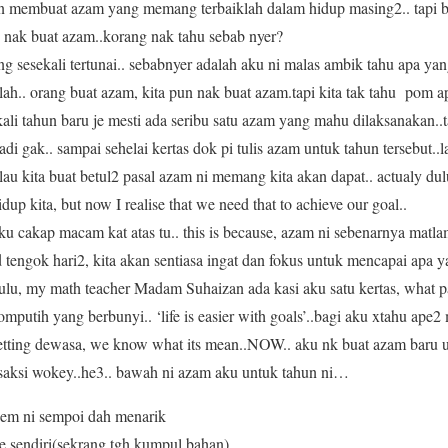
an membuat azam yang memang terbaiklah dalam hidup masing2.. tapi ba
 nak buat azam..korang nak tahu sebab nyer?
g sesekali tertunai.. sebabnyer adalah aku ni malas ambik tahu apa ya
ah.. orang buat azam, kita pun nak buat azam.tapi kita tak tahu pom
ali tahun baru je mesti ada seribu satu azam yang mahu dilaksanakan..ta
i gak.. sampai sehelai kertas dok pi tulis azam untuk tahun tersebut..l
lau kita buat betul2 pasal azam ni memang kita akan dapat.. actualy du
up kita, but now I realise that we need that to achieve our goal..
ku cakap macam kat atas tu.. this is because, azam ni sebenarnya matla
nd tengok hari2, kita akan sentiasa ingat dan fokus untuk mencapai apa ya
ulu, my math teacher Madam Suhaizan ada kasi aku satu kertas, what pap
 omputih yang berbunyi.. ‘life is easier with goals’..bagi aku xtahu ap
etting dewasa, we know what its mean..NOW.. aku nk buat azam baru u
 saksi wokey..he3.. bawah ni azam aku untuk tahun ni…
 sem ni sempoi dah menarik
e sendiri(sekrang tgh kumpul bahan)