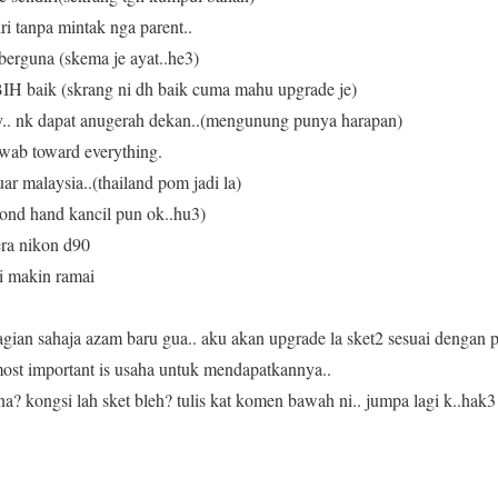
i tanpa mintak nga parent..
 berguna (skema je ayat..he3)
IH baik (skrang ni dh baik cuma mahu upgrade je)
dy.. nk dapat anugerah dekan..(mengunung punya harapan)
wab toward everything.
ar malaysia..(thailand pom jadi la)
cond hand kancil pun ok..hu3)
era nikon d90
i makin ramai
agian sahaja azam baru gua.. aku akan upgrade la sket2 sesuai dengan
 most important is usaha untuk mendapatkannya..
 kongsi lah sket bleh? tulis kat komen bawah ni.. jumpa lagi k..hak3