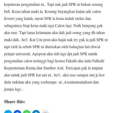
keputusan pengundian tu.. Tapi nak jadi SPR ni bukan senang
beb. Kena tahan maki la. Korang bayangkan kalau ade calon
feveret yang kalah, mesti SPR la kena tuduh xtelus dan
sebagainya.Siap kena maki nga Calon lagi. Naik bengang gak
aku rase. Tapi lama kelamaan aku dah jadi orang yang dh tahan
maki dah.. he3. Kat Uni pom aku hajat nak try gak la jadi SPR ni
tapi xleh la sebab SPR ni diuruskan oleh bahagian hal ehwal
pelajar universiti. Apepom aku still lagi dpt jadi SPR untuk
pengundian calon tertinggi bagi kerusi Fakulti aku iaitu Falkulti
Kejuruteraan Kimia dan Sumber Asli. Trercapai gak la impian
aku untuk jadi SPR kat uni ni.. he3.. aku rase sampai sini je kot
dulu nukilan aku yang xseberapa ni..Assalamualaikum dan
jumpa lagi…
Share this: