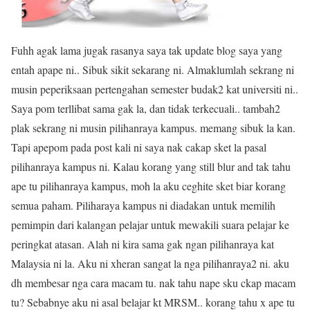
Fuhh agak lama jugak rasanya saya tak update blog saya yang
entah apape ni.. Sibuk sikit sekarang ni. Almaklumlah sekrang ni
musin peperiksaan pertengahan semester budak2 kat universiti ni..
Saya pom terllibat sama gak la, dan tidak terkecuali.. tambah2
plak sekrang ni musin pilihanraya kampus. memang sibuk la kan.
Tapi apepom pada post kali ni saya nak cakap sket la pasal
pilihanraya kampus ni. Kalau korang yang still blur and tak tahu
ape tu pilihanraya kampus, moh la aku ceghite sket biar korang
semua paham. Piliharaya kampus ni diadakan untuk memilih
pemimpin dari kalangan pelajar untuk mewakili suara pelajar ke
peringkat atasan. Alah ni kira sama gak ngan pilihanraya kat
Malaysia ni la. Aku ni xheran sangat la nga pilihanraya2 ni. aku
dh membesar nga cara macam tu. nak tahu nape sku ckap macam
tu? Sebabnye aku ni asal belajar kt MRSM.. korang tahu x ape tu