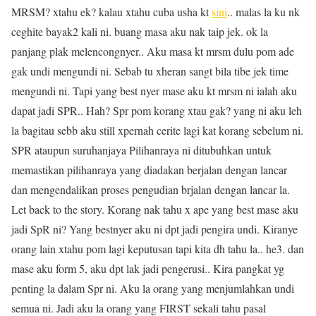
MRSM? xtahu ek? kalau xtahu cuba usha kt
sini
.. malas la ku nk
ceghite bayak2 kali ni. buang masa aku nak taip jek. ok la
panjang plak melencongnyer.. Aku masa kt mrsm dulu pom ade
gak undi mengundi ni. Sebab tu xheran sangt bila tibe jek time
mengundi ni. Tapi yang best nyer mase aku kt mrsm ni ialah aku
dapat jadi SPR.. Hah? Spr pom korang xtau gak? yang ni aku leh
la bagitau sebb aku still xpernah cerite lagi kat korang sebelum ni.
SPR ataupun suruhanjaya Pilihanraya ni ditubuhkan untuk
memastikan pilihanraya yang diadakan berjalan dengan lancar
dan mengendalikan proses pengudian brjalan dengan lancar la.
Let back to the story. Korang nak tahu x ape yang best mase aku
jadi SpR ni? Yang bestnyer aku ni dpt jadi pengira undi. Kiranye
orang lain xtahu pom lagi keputusan tapi kita dh tahu la.. he3. dan
mase aku form 5, aku dpt lak jadi pengerusi.. Kira pangkat yg
penting la dalam Spr ni. Aku la orang yang menjumlahkan undi
semua ni. Jadi aku la orang yang FIRST sekali tahu pasal