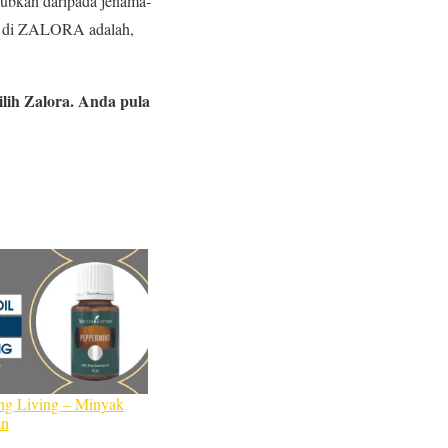
kjubkan daripada jenama-
ne di ZALORA adalah,
ilih Zalora. Anda pula
ng Living – Minyak
an