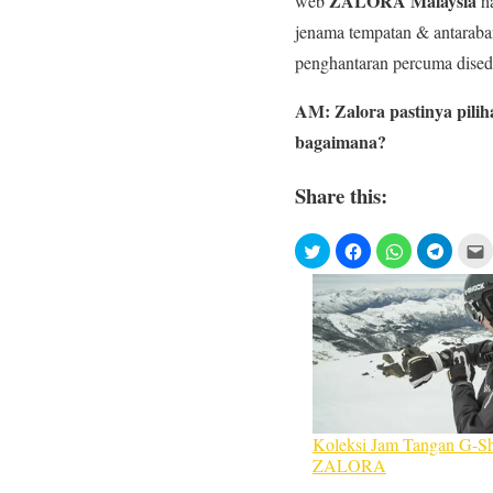
ZALORA Malaysia
web
ha
jenama tempatan & antarab
penghantaran percuma dised
AM: Zalora pastinya pilih
bagaimana?
Share this:
Koleksi Jam Tangan G-Sh
ZALORA