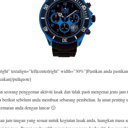
r|right” textalign=”left|center|right” width=”30%”]Pastikan anda pastik
kukan[/pullquote]
n seorang penggemar aktiviti lasak dan tidak pasti mengenai jenis jam 
teria berikut sebelum anda membuat sebarang pembelian. Ia amat pentin
egemaran anda dengan lancar 🙂
tau jam tangan yang sesuai untuk kegiatan lasak anda, luangkan masa 