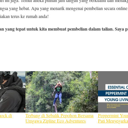
ri ini juga. Temui aneka pilihan jam tangan yang berkualiti dan mena
angsa yang hebat. Apa yang menarik mengenai pembelian secara onli
iakan terus ke rumah anda!
an yang tepat untuk kita membuat pembelian dalam talian. Saya p
ock di
Terbang di Sebalik Pepohon Bersama
Peppermint You
Umgawa Zipline Eco Adventures
Pati Menyegark