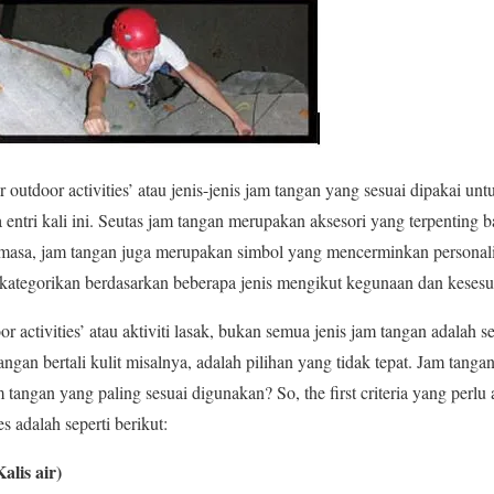
r outdoor activities’ atau jenis-jenis jam tangan yang sesuai dipakai unt
 entri kali ini. Seutas jam tangan merupakan aksesori yang terpenting ba
masa, jam tangan juga merupakan simbol yang mencerminkan personaliti
kategorikan berdasarkan beberapa jenis mengikut kegunaan dan kesesu
activities’ atau aktiviti lasak, bukan semua jenis jam tangan adalah se
angan bertali kulit misalnya, adalah pilihan yang tidak tepat. Jam tanga
m tangan yang paling sesuai digunakan? So, the first criteria yang perlu
es adalah seperti berikut:
alis air)