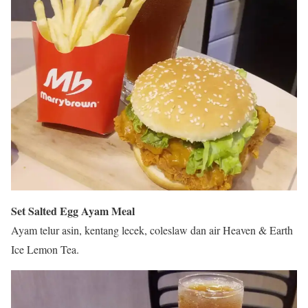
Set Salted Egg Ayam Meal
Ayam telur asin, kentang lecek, coleslaw dan air Heaven & Earth
Ice Lemon Tea.