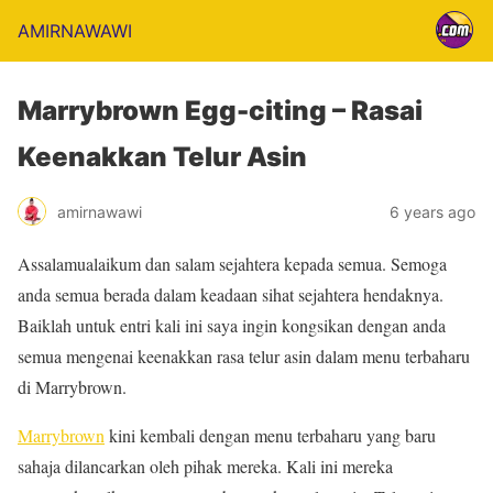
AMIRNAWAWI
Marrybrown Egg-citing – Rasai
Keenakkan Telur Asin
amirnawawi
6 years ago
Assalamualaikum dan salam sejahtera kepada semua. Semoga
anda semua berada dalam keadaan sihat sejahtera hendaknya.
Baiklah untuk entri kali ini saya ingin kongsikan dengan anda
semua mengenai keenakkan rasa telur asin dalam menu terbaharu
di Marrybrown.
Marrybrown
kini kembali dengan menu terbaharu yang baru
sahaja dilancarkan oleh pihak mereka. Kali ini mereka