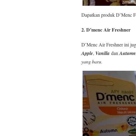
Dapatkan produk D’Menc Fab
2. D’menc Air Freshner
D’Menc Air Freshner ini ju
Apple
,
Vanilla
dan
Autumn
yang baru
.