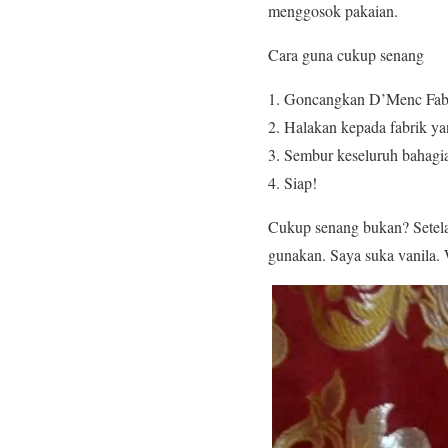
menggosok pakaian.
Cara guna cukup senang
Goncangkan D’Menc Fab
Halakan kepada fabrik ya
Sembur keseluruh bahagia
Siap!
Cukup senang bukan? Setela
gunakan. Saya suka vanila.