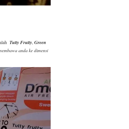
dalah
Tutty Frutty
,
Green
membawa anda ke dimensi