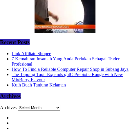
Recent Posts
Link Affiliate Shopee
7 Kemahiran Insaniah Yang Anda Perlukan Sebagai Trader
Profesional
How To Find a Reliable Computer Repair Shop in Subang Jaya
The Tapping Tapir Expands gutC Prebiotic Range with New
MixBerry Flavour
Kuih Buah Tanjung Kelantan
Archives
Archives