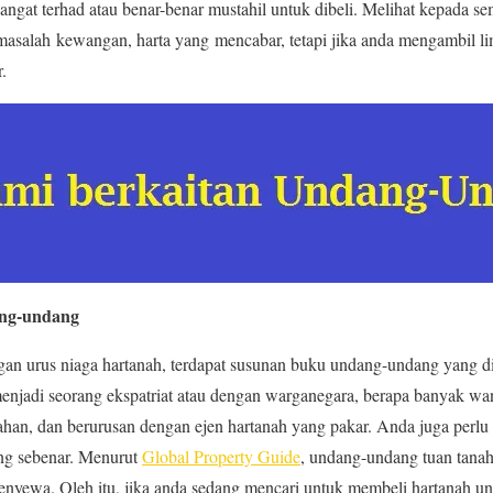
angat terhad atau benar-benar mustahil untuk dibeli. Melihat kepada se
asalah kewangan, harta yang mencabar, tetapi jika anda mengambil li
.
ang-undang
an urus niaga hartanah, terdapat susunan buku undang-undang yang di
menjadi seorang ekspatriat atau dengan warganegara, berapa banyak wa
han, dan berurusan dengan ejen hartanah yang pakar. Anda juga per
g sebenar. Menurut
Global Property Guide
, undang-undang tuan tana
nyewa. Oleh itu, jika anda sedang mencari untuk membeli hartanah un