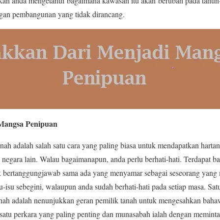
ikan anda mengetahui bagaimana kawasan itu akan berubah pada tahun-
gan pembangunan yang tidak dirancang.
 Mangsa Penipuan
anah adalah salah satu cara yang paling biasa untuk mendapatkan hartan
negara lain. Walau bagaimanapun, anda perlu berhati-hati. Terdapat ba
dak bertanggungjawab sama ada yang menyamar sebagai seseorang yang
-isu sebegini, walaupun anda sudah berhati-hati pada setiap masa. Satu
anah adalah nenunjukkan geran pemilik tanah untuk mengesahkan baha
h satu perkara yang paling penting dan munasabah ialah dengan memint