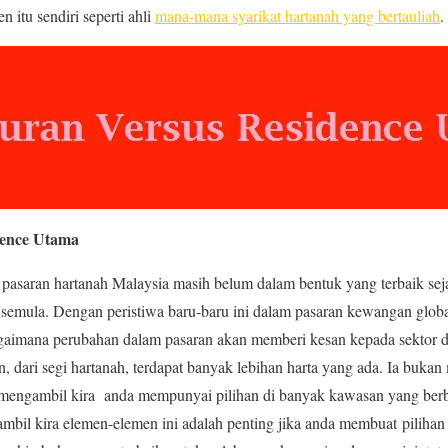
n itu sendiri seperti ahli
mana-mana syarikat hartanah yang bertauliah
.
dence Utama
saran hartanah Malaysia masih belum dalam bentuk yang terbaik sejak
emula. Dengan peristiwa baru-baru ini dalam pasaran kewangan globa
gaimana perubahan dalam pasaran akan memberi kesan kepada sektor
, dari segi hartanah, terdapat banyak lebihan harta yang ada. Ia bukan
 mengambil kira anda mempunyai pilihan di banyak kawasan yang berbe
mbil kira elemen-elemen ini adalah penting jika anda membuat piliha