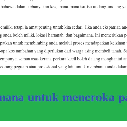
i bahawa dalam kebanyakan kes, mana-mana isu-isu undang-undang ya
emilik, tetapi ia amat penting untuk kita sedari. Jika anda ekspatriat, an
ng anda boleh miliki, lokasi hartanah, dan bagaimana. Ini memerlukan 
apatkan untuk membimbing anda melalui proses mendapatkan keizinan 
pa kos tambahan yang diperlukan dari warga asing membeli tanah. Se
mempunyai semua asas kerana perkara kecil boleh datang menghantui a
 seorang peguam atau profesional yang lain untuk membantu anda dalam