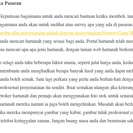
ka Pasaran
 keputusan bagaimana untuk anda mencari bantuan ketika membeli, lan
gaimana anda akan untuk melihat atau survey apa yang ada di pasaran
beribu-ribu penyenaraian adalah dengan menggunakan PropertyGuru M
nda mencari hartanah yang sesuai bagi anda. Portal hartanah telah men
sia mencari apa-apa jenis hartanah, dengan laman web hartanah berkem
 selagi anda tahu beberapa faktor utama, seperti julat harga anda, kedu
 membantu anda menghadkan berapa banyak hasil yang anda dapat me
nda boleh semak. Satu lagi perkara yang perlu anda berhati-hati denga
rofesional penyenaraian itu sendiri. Buat semakan ulangan jika keteran
broker hartanah dan pemaju akan menggunakan foto stok untuk senara
 hartanah mereka namun ia juga boleh mengelirukan. Masalah akan berl
jika mereka mempunyai gambar yang kabur, gambar tidak profesional ya
telefon ketinggalan zaman. Jangan buang masa anda dan berurusan sa