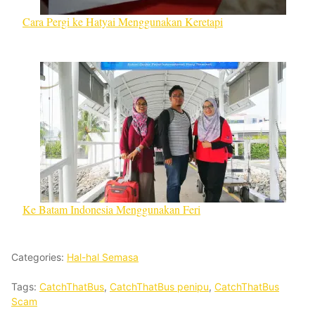
Cara Pergi ke Hatyai Menggunakan Keretapi
Ke Batam Indonesia Menggunakan Feri
Categories:
Hal-hal Semasa
Tags:
CatchThatBus
,
CatchThatBus penipu
,
CatchThatBus
Scam