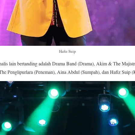
Hafiz Suip
inalis lain bertanding adalah Drama Band (Drama), Akim & The Majist
e Penglipurlara (Peneman), Aina Abdul (Sumpah), dan Hafiz Suip (Ki