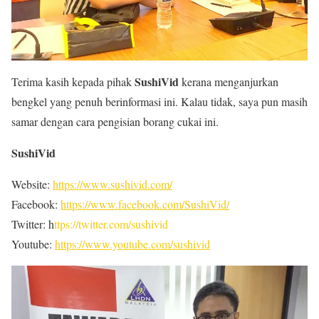
SushiVid
Terima kasih kepada pihak
kerana menganjurkan
bengkel yang penuh berinformasi ini. Kalau tidak, saya pun masih
samar dengan cara pengisian borang cukai ini.
SushiVid
Website:
https://www.sushivid.com/
Facebook:
https://www.facebook.com/SushiVid/
Twitter: h
ttps://twitter.com/sushivid
Youtube:
https://www.youtube.com/sushivid