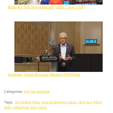
Betul Ke Ada Harga Barang Turun Lepas GST?
Sembang Santai Bersama Menteri KPDNKK
Categories:
Hal-hal Semasa
Tags:
.isi borang lhdn
,
cara isi borang cukai
,
cara isi e-filing
lhdn
,
influencer dan cukai