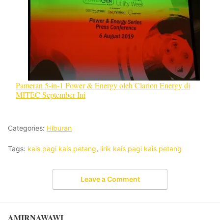
Pameran 5-in-1 Power & Energy oleh Clarion Energy di
MITEC September Ini
Categories:
Hiburan
Tags:
kais pagi kais petang
,
lirik kais pagi kais petang
Leave a Comment
AMIRNAWAWI