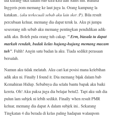
dia kurang sikit dalam bab kira-kira dan Sains nih. Bahasa
Inggeris pom memang ke laut juga la. Orang kampung la
katakan..
(aku terkecuali sebab aku lain sket :P)
. Bila result
percubaan keluar, memang dia dapat teruk la. Aku pi jumpa
seseorang nih sebab aku memang pentingkan pendidikan adik-
adik aku. Boleh pula orang tuh cakap.
” Erm, biasala tu dapat
markah rendah, budak kelas hujung-hujung memang macam
tuh”
. Fuhh! Angin satu badan la aku. Tiada sedikit perasaan
bersalah.
Namun aku tidak melatah. Aku cari kat posisi mana kelebihan
adik aku ni. Finally I found it. Dia memang bijak dalam bab
Kemahiran Hidup. Sebabnya dia selalu bantu bapak aku baiki
kereta. Oh! Aku paksa juga dia belajar betul2. Tapi aku suh dia
pulun lam subjek ni lebih sedikit. Finally when result PMR
keluar, memang dia dapat A dalam subjek ini.. Sekarang
Tingkatan 4 dia berada di kelas paling hadapan walaupom