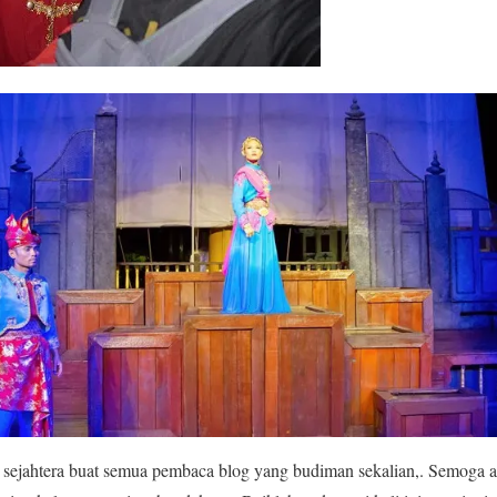
sejahtera buat semua pembaca blog yang budiman sekalian,. Semoga 