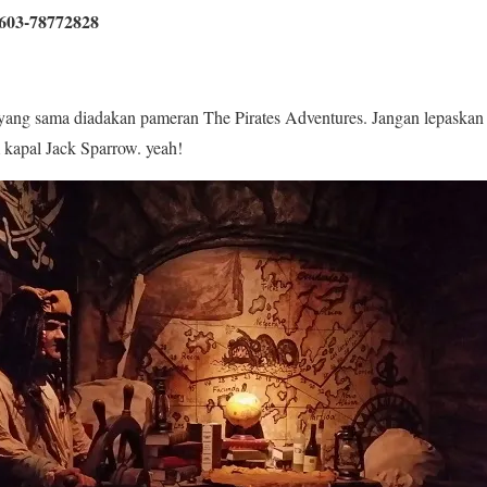
/603-78772828
ue yang sama diadakan pameran The Pirates Adventures. Jangan lepaska
 kapal Jack Sparrow. yeah!