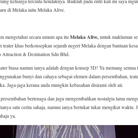
aming keluarga tercinta hendaknya. Baiklah pada entri kali ini saya ing
aru di Melaka iaitu Melaka Alive.
Melaka Alive,
um mengetahui secara umum apa itu
untuk makluman se
 teater khas berkonsepkan sejarah negeri Melaka dengan bantuan kesa
Attraction & Destination Sdn Bhd.
ater biasa namun ianya adalah dengan konsep 5D! Ya memang semua 
ggunakan bunyi dan cahaya sebagai elemen dalam persembahan, teater
a. Jaga-jaga kerana anda mungkin kebasahan disirami oleh air.
persembahan bertenaga dan juga mengembalikan nostalgia lama menge
nya satu cerita sahaja, namun ianya bertukar tukar mengikut waktu. 
haja ya.