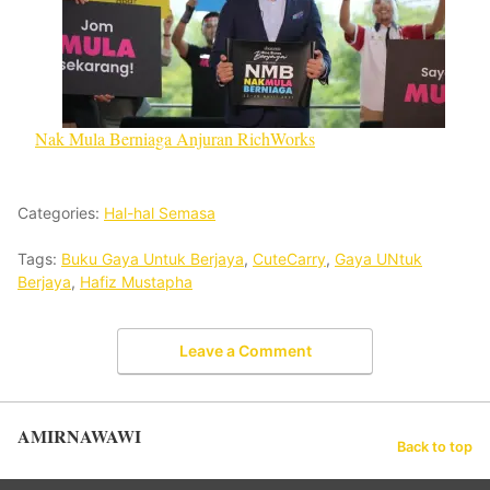
Nak Mula Berniaga Anjuran RichWorks
Categories:
Hal-hal Semasa
Tags:
Buku Gaya Untuk Berjaya
,
CuteCarry
,
Gaya UNtuk
Berjaya
,
Hafiz Mustapha
Leave a Comment
AMIRNAWAWI
Back to top