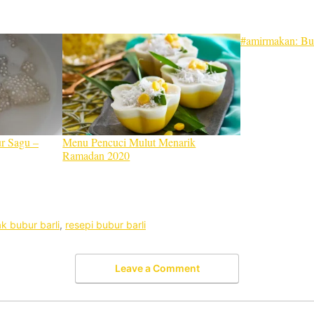
#amirmakan: Bu
r Sagu –
Menu Pencuci Mulut Menarik
Ramadan 2020
k bubur barli
,
resepi bubur barli
Leave a Comment