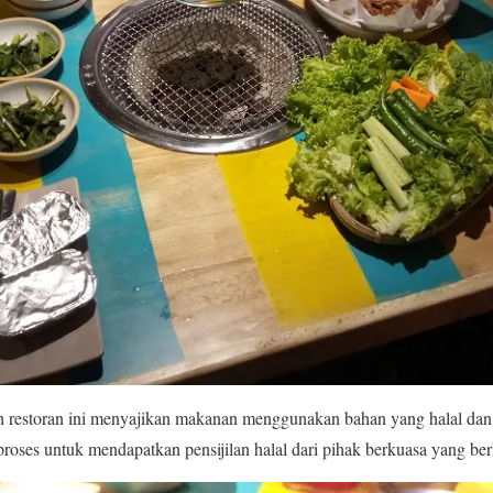
h restoran ini menyajikan makanan menggunakan bahan yang halal dan 
roses untuk mendapatkan pensijilan halal dari pihak berkuasa yang ber