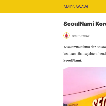
AMIRNAWAWI
SeoulNami Kor
amirnawawi
Assalamualaikum dan salam 
keadaan sihat sejahtera hen
SeoulNami
.