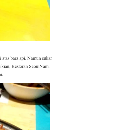
i atas bara api. Namun sukar
mikian, Restoran SeoulNami
i.