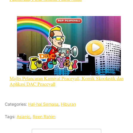
Majlis Pelancaran Karnival Peaceyall, Komik Skoolastik dan
Aplikasi DAC Peaceyall
Categories:
Hal-hal Semasa
,
Hiburan
Tags:
Asianic
,
Reen Rahim