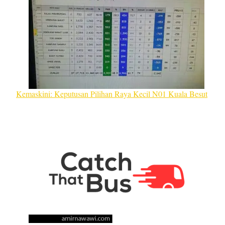
Kemaskini: Keputusan Pilihan Raya Kecil N01 Kuala Besut