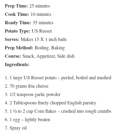
Prep Time:
25 minutes
Cook Time:
10 minutes
Ready Time:
35 minutes
Potato Type:
US Russet
Serves:
Makes 15 X 1 inch balls
Prep Method:
Boiling, Baking
Course:
Snack, Appetizer, Side dish
Ingredients:
1 large US Russet potato – peeled, boiled and mashed
70 grams feta cheese
1/2 teaspoon garlic powder
2 Tablespoons finely chopped English parsley
1 ½ to 2 cup Corn flakes – crushed into rough crumbs
1 egg – lightly beaten
Spray oil