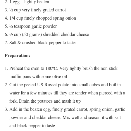
1 egg – lightly beaten
½ cup very finely grated carrot
1/4 cup finely chopped spring onion
½ teaspoon garlic powder
½ cup (50 grams) shredded cheddar cheese
Salt & crushed black pepper to taste
Preparation:
Preheat the oven to 180ºC. Very lightly brush the non-stick
muffin pans with some olive oil
Cut the peeled US Russet potato into small cubes and boil in
water for a few minutes till they are tender when pierced with a
fork. Drain the potatoes and mash it up
Add in the beaten egg, finely grated carrot, spring onion, garlic
powder and cheddar cheese. Mix well and season it with salt
and black pepper to taste