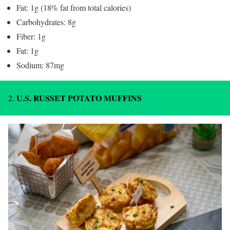
Fat: 1g (18% fat from total calories)
Carbohydrates: 8g
Fiber: 1g
Fat: 1g
Sodium: 87mg
U.S. RUSSET POTATO MUFFINS
2.