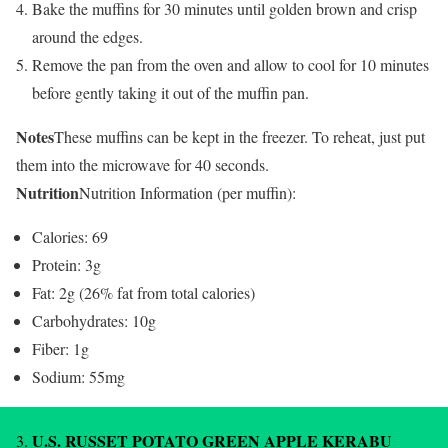
Bake the muffins for 30 minutes until golden brown and crisp
around the edges.
Remove the pan from the oven and allow to cool for 10 minutes
before gently taking it out of the muffin pan.
Notes
These muffins can be kept in the freezer. To reheat, just put
them into the microwave for 40 seconds.
Nutrition
Nutrition Information (per muffin):
Calories: 69
Protein: 3g
Fat: 2g (26% fat from total calories)
Carbohydrates: 10g
Fiber: 1g
Sodium: 55mg
U.S. RUSSET POTATO GREEN APPLE KERABU
3.