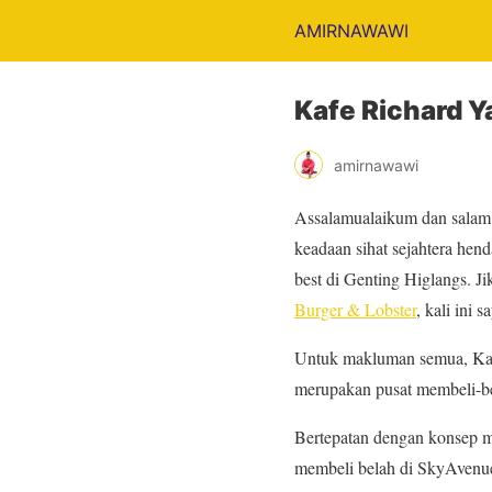
AMIRNAWAWI
Kafe Richard Ya
amirnawawi
Assalamualaikum dan salam 
keadaan sihat sejahtera hend
best di Genting Higlangs. J
Burger & Lobster
, kali ini 
Untuk makluman semua, Kafé
merupakan pusat membeli-bel
Bertepatan dengan konsep m
membeli belah di SkyAvenue