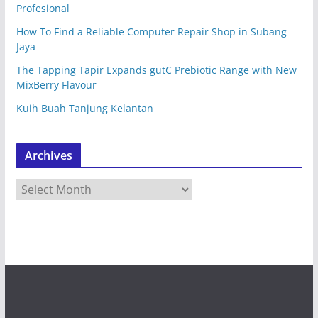
Profesional
How To Find a Reliable Computer Repair Shop in Subang
Jaya
The Tapping Tapir Expands gutC Prebiotic Range with New
MixBerry Flavour
Kuih Buah Tanjung Kelantan
Archives
A
r
c
h
i
v
e
s