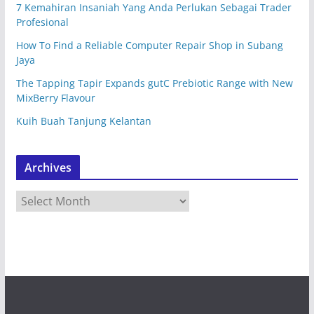
7 Kemahiran Insaniah Yang Anda Perlukan Sebagai Trader
Profesional
How To Find a Reliable Computer Repair Shop in Subang
Jaya
The Tapping Tapir Expands gutC Prebiotic Range with New
MixBerry Flavour
Kuih Buah Tanjung Kelantan
Archives
A
r
c
h
i
v
e