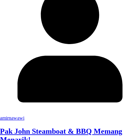
amirnawawi
Pak John Steamboat & BBQ Memang
Menarik!