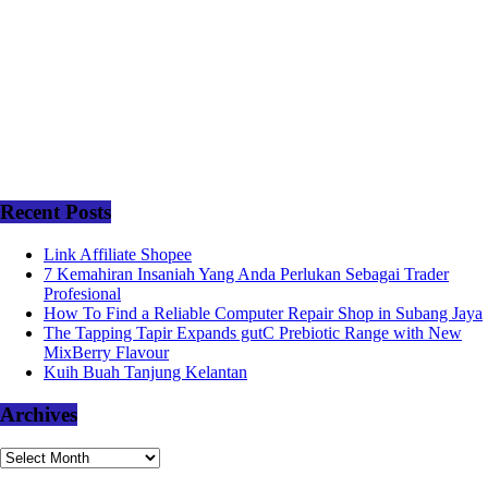
Recent Posts
Link Affiliate Shopee
7 Kemahiran Insaniah Yang Anda Perlukan Sebagai Trader
Profesional
How To Find a Reliable Computer Repair Shop in Subang Jaya
The Tapping Tapir Expands gutC Prebiotic Range with New
MixBerry Flavour
Kuih Buah Tanjung Kelantan
Archives
Archives